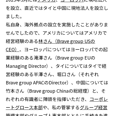
を設立、直近ではタイと中国に現地法人を設立し
ました。
私自身、海外拠点の設立を実施したことがありま
せんでしたので、アメリカについてはアメリカで
経営経験のある
林さん（Brave group USの
CEO）
、ヨーロッパについてはヨーロッパでの起
業経験のある滝澤さん（Brave group EUの
Managing Director）、タイについてはタイで経
営経験のある半澤さん、堀口さん（それぞれ
Brave group APACのDirector）、中国については
竹本さん（Brave group Chinaの総経理）と、そ
れぞれの有識者に陣頭を指揮いただき、
コーポレ
ートグロース本部
や、私の管掌する
グループ経営
管理本部
や
グループ人事本部
とともに手続きを進