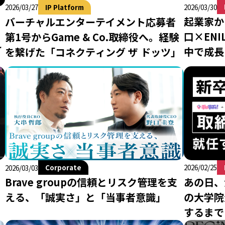
IP Platform
2026/03/30
2026/03/27
起業家から
バーチャルエンターテイメント応募者
口×EN
第1号からGame & Co.取締役へ。経験
え
中で成長
を繋げた「コネクティング ザ ドッツ」
は
Corporate
2026/02/25
2026/03/03
あの日、
Brave groupの信頼とリスク管理を支
の大学院
える、「誠実さ」と「当事者意識」
するまで