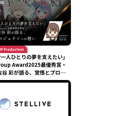
IP Production
ver一人ひとりの夢を支えたい」
group Award2025最優秀賞・
S 佐谷 彩が語る、覚悟とプロジェ
想い