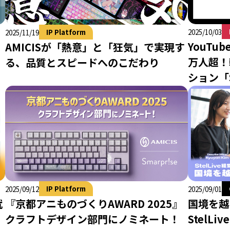
2025/10/03
IP Platform
2025/11/19
YouTu
AMICISが「熱意」と「狂気」で実現す
万人超！
る、品質とスピードへのこだわり
ション「S
IP Platform
2025/09/01
2025/09/12
就
国境を越
『京都アニものづくりAWARD 2025』
StelL
クラフトデザイン部門にノミネート！