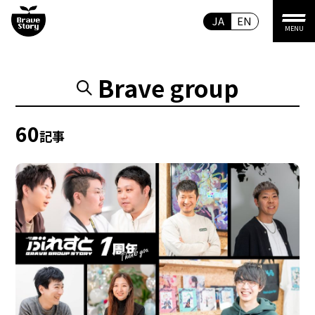
JA
EN
MENU
Brave group
60
記事