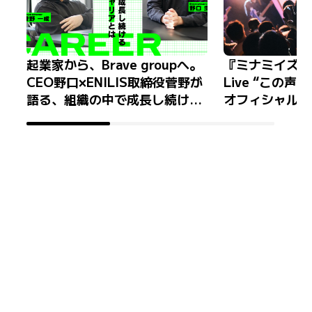
起業家から、Brave groupへ。
『ミナミイズミ 1
CEO野口×ENILIS取締役菅野が
Live “この
語る、組織の中で成長し続ける
オフィシャルレ
経営者のキャリアとは