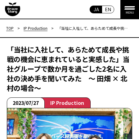
JA
EN
MENU
TOP
>
IP Production
>
「当社に入社して、あらためて成長や挑戦
の機会に恵まれていると実感した」当社グ
ループで数か月を過ごした2名に入社の決
め手を聞いてみた ～ 田畑 × 北村の場合
「当社に入社して、あらためて成長や挑
～
戦の機会に恵まれていると実感した」当
社グループで数か月を過ごした2名に入
社の決め手を聞いてみた ～ 田畑 × 北
村の場合～
2023/07/27
IP Production