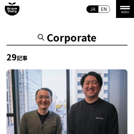
JA
EN
MENU
Corporate
29
記事