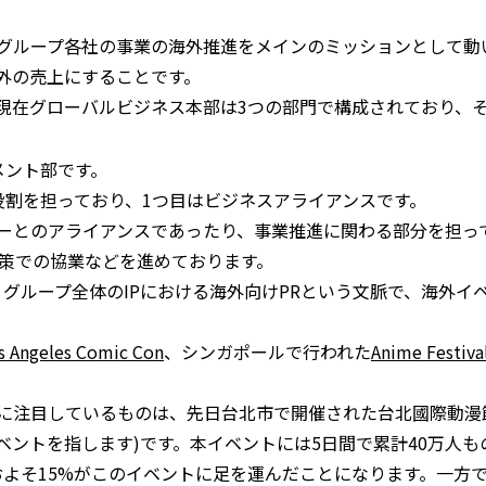
グループ各社の事業の海外推進をメインのミッションとして動
外の売上にすることです。
現在グローバルビジネス本部は3つの部門で構成されており、
メント部です。
役割を担っており、1つ目はビジネスアライアンスです。
ーとのアライアンスであったり、事業推進に関わる部分を担っ
策での協業などを進めております。
。グループ全体のIPにおける海外向けPRという文脈で、海外イ
s Angeles Comic Con
、シンガポールで行われた
Anime Festiva
に注目しているものは、先日台北市で開催された台北國際動漫
ベントを指します)です。本イベントには5日間で累計40万人
のおよそ15%がこのイベントに足を運んだことになります。一