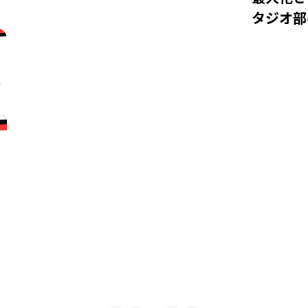
タジオ部
て。