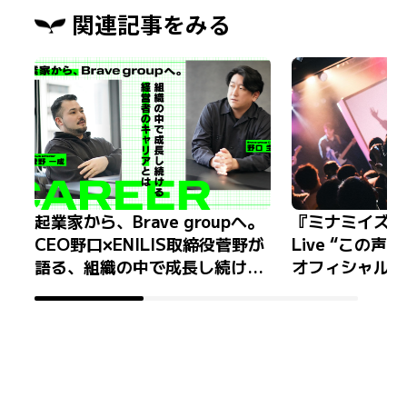
関連記事をみる
起業家から、Brave groupへ。
『ミナミイズミ 1
CEO野口×ENILIS取締役菅野が
Live “この
語る、組織の中で成長し続ける
オフィシャルレ
経営者のキャリアとは