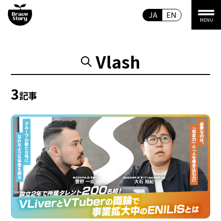
JA
EN
MENU
Vlash
3
記事