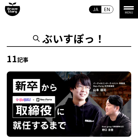
JA
EN
MENU
ぶいすぽっ！
11
記事