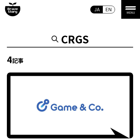
JA
EN
MENU
CRGS
4
記事