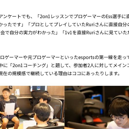
ンケートでも、「2on1レッスンでプロゲーマーのEss選手
かったです」「プロとしてプレイしていたRuriさんに直接自
大会で自分の実力がわかった」「1v1を直接Ruriさんに見てい
は、現役プロゲーマーや元プロゲーマーといったesportsの第一線
中に「2on1コーチング」と題して、参加者2人に対してメイン
現在の規模感で継続している理由はココにあったりします。