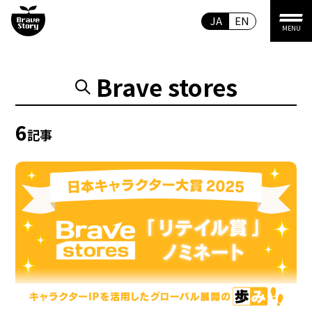
JA
EN
MENU
Brave stores
6
記事