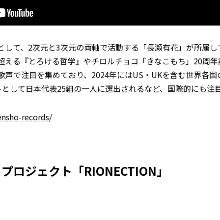
”として、2次元と3次元の両軸で活動する「長瀬有花」が所属し
生を超える『とろける哲学』やチロルチョコ「きなこもち」20周
目を集めており、2024年にはUS・UKを含む世界各国のRolling
ストとして日本代表25組の一人に選出されるなど、国際的にも注
ensho-records/
トプロジェクト「RIONECTION」