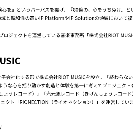
本の冒険心を』というパーパスを掲げ、『80億の、心をうちぬけ』と
同領域と親和性の高いIP PlatformやIP Solutionの領域
ロジェクトを運営している音楽事務所「株式会社RIOT MUS
USIC
の事業部を子会社化する形で株式会社RIOT MUSICを設立。「終
ような心を揺り動かす創造と体験を第一に考えてプロジェクト
しょうレコード）」「汽元象レコード（きげんしょうレコード
ジェクト「RIONECTION（ライオネクション）」を運営してい
/