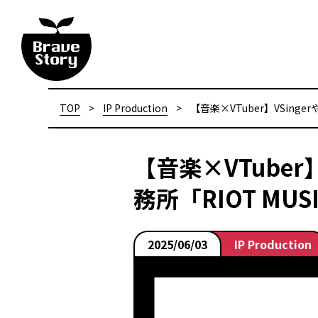
TOP
>
IP Production
>
【音楽×VTuber】VSing
【音楽×VTuber
務所「RIOT MUS
2025/06/03
IP Production