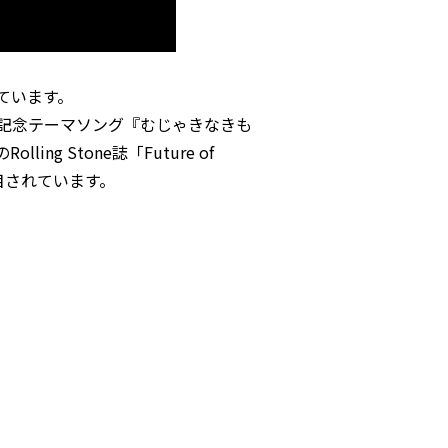
ています。
年記念テーマソング『むじゃきなきも
 Stone誌「Future of
目されています。