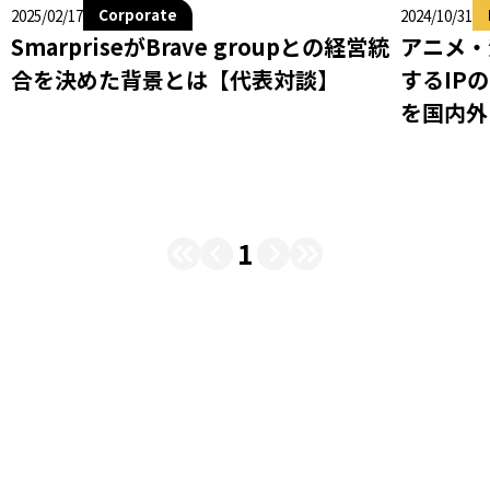
Corporate
2024/10/31
2025/02/17
アニメ・
SmarpriseがBrave groupとの経営統
するIP
合を決めた背景とは【代表対談】
を国内外に
1