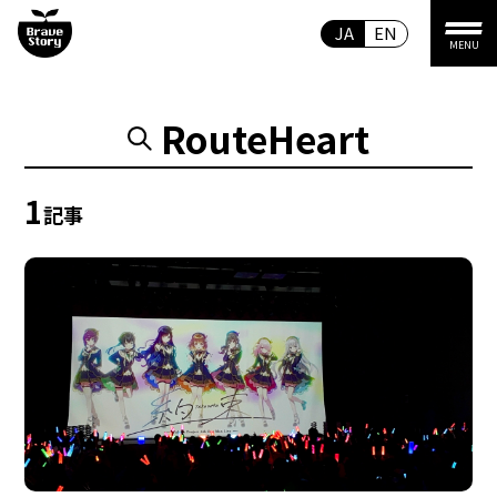
JA
EN
MENU
RouteHeart
1
記事